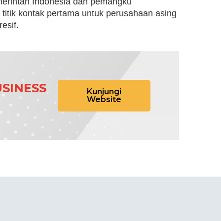
erintah Indonesia dan pemangku
 titik kontak pertama untuk perusahaan asing
esif.
SINESS
Kunjungi
Website