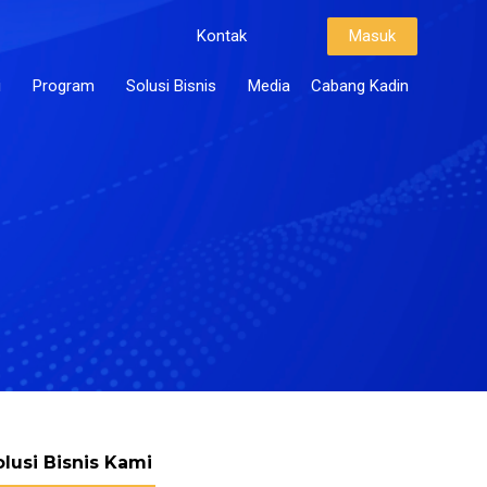
Kontak
Masuk
i
Program
Solusi Bisnis
Media
Cabang Kadin
olusi Bisnis Kami