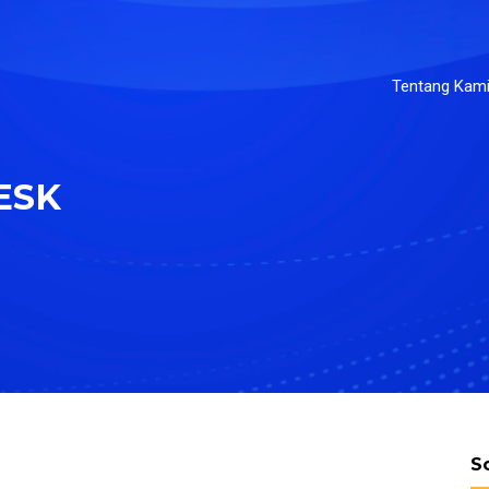
Tentang Kam
ESK
S